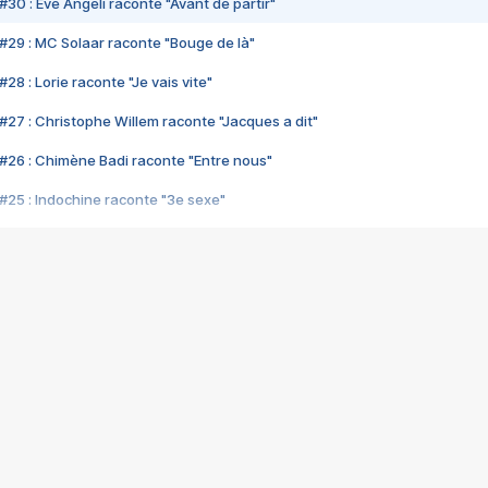
#30 : Eve Angeli raconte "Avant de partir"
#29 : MC Solaar raconte "Bouge de là"
28 : Lorie raconte "Je vais vite"
#27 : Christophe Willem raconte "Jacques a dit"
#26 : Chimène Badi raconte "Entre nous"
#25 : Indochine raconte "3e sexe"
#24 : Zaho raconte "C'est chelou"
#23 : Patrick Bruel raconte "Au café des délices"
#22 : Kyo raconte "Le chemin"
#21 : Nolwenn Leroy raconte "Cassé"
#20 : Patrick Hernandez raconte "Born to be alive"
#19 : Lorie raconte "Près de moi"
#18 : Michael Jones raconte "A nos actes manqués" (avec Jean-Jacque