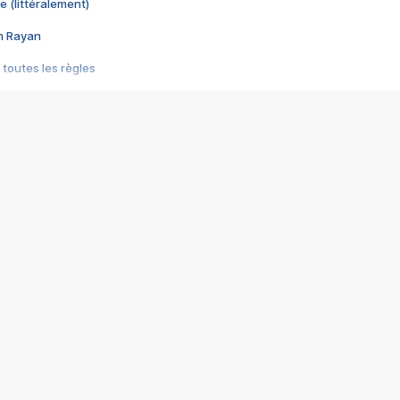
e (littéralement)
im Rayan
 toutes les règles
s les jeux vidéo
us choquant de Rockstar ? - Le scandale BULLY
e plus moche de Steam
du RÊVE tourne au CAUCHEMAR
pendant 8 heures
it… à tort
umiliés par un jeu vidéo
ire - Final Fantasy 8
ti un empire - Age of Empires
story DOFUS