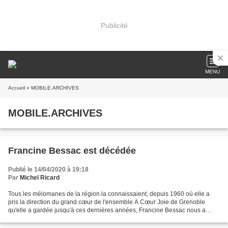
Publicité
MENU
Accueil
» MOBILE.ARCHIVES
MOBILE.ARCHIVES
Francine Bessac est décédée
Publié le 14/04/2020 à 19:18
Par
Michel Ricard
Tous les mélomanes de la région la connaissaient, depuis 1960 où elle a
pris la direction du grand cœur de l'ensemble A Cœur Joie de Grenoble
qu'elle a gardée jusqu'à ces dernières années, Francine Bessac nous a
quittés ce dimanche de Pâques pour un voyage...